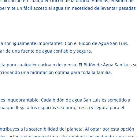
 colocación en cualquier rincón de la oficina. Además, el Bidón de
ermite un fácil acceso al agua sin necesidad de levantar pesadas
gua son igualmente importantes. Con el Bidón de Agua San Luis,
tar de una fuente de agua confiable y segura.
ta para cualquier cocina o despensa. El Bidón de Agua San Luis s
cionando una hidratación óptima para toda la familia.
 es inquebrantable. Cada bidón de agua San Luis es sometido a
ua que llega a tus espacios sea pura, fresca y segura para el
tribuyes a la sostenibilidad del planeta. Al optar por esta opción
bles, estás reduciendo el impacto ambiental y ayudando a preserva