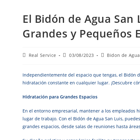
El Bidón de Agua San 
Grandes y Pequeños E
Autor
Publicación
Categoría
Real Service
03/08/2023
Bidon de Agu
de
de
de
la
la
la
entrada:
entrada:
entrada:
Independientemente del espacio que tengas, el Bidón de
hidratación constante en cualquier lugar. ¡Descubre c
Hidratación para Grandes Espacios
En el entorno empresarial, mantener a los empleados hid
lugar de trabajo. Con el Bidón de Agua San Luis, puede
grandes espacios, desde salas de reuniones hasta áreas