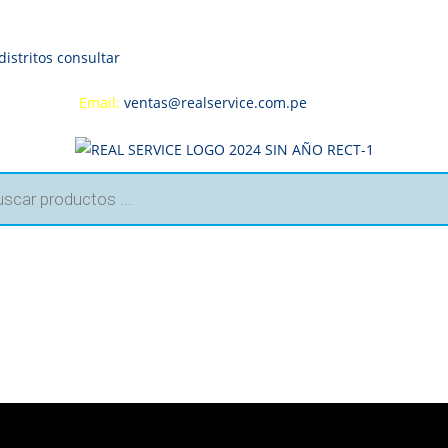
distritos consultar
995 959 594
Email:
ventas@realservice.com.pe
a
s