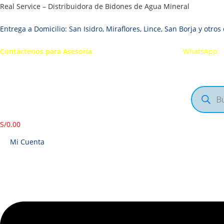
Ir
Real Service – Distribuidora de Bidones de Agua Mineral
al
Entrega a Domicilio: San Isidro, Miraflores, Lince, San Borja y otros 
contenido
Contáctenos para Asesoría
Telf.: 222 3734 / 222 3735
WhatsApp:
Búsqued
de
producto
S/
0.00
Mi Cuenta
Menú