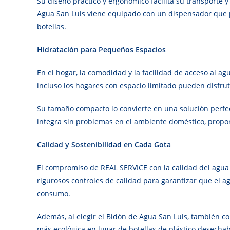
Su diseño práctico y ergonómico facilita su transporte y
Agua San Luis viene equipado con un dispensador que p
botellas.
Hidratación para Pequeños Espacios
En el hogar, la comodidad y la facilidad de acceso al a
incluso los hogares con espacio limitado pueden disfru
Su tamaño compacto lo convierte en una solución perfec
integra sin problemas en el ambiente doméstico, propor
Calidad y Sostenibilidad en Cada Gota
El compromiso de REAL SERVICE con la calidad del agua
rigurosos controles de calidad para garantizar que el ag
consumo.
Además, al elegir el Bidón de Agua San Luis, también con
más ecológica en lugar de botellas de plástico desecha