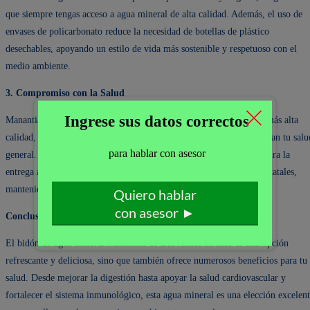
que siempre tengas acceso a agua mineral de alta calidad. Además, el uso de
envases de policarbonato reduce la necesidad de botellas de plástico
desechables, apoyando un estilo de vida más sostenible y respetuoso con el
medio ambiente.
3. Compromiso con la Salud
Manantial de Los Andes se compromete a proporcionar agua de la más alta
calidad, con un equilibrio perfecto de minerales esenciales que apoyan tu salu
general. Con más de 31 años en el mercado, REAL SERVICE asegura la
entrega a domicilio de este valioso recurso a empresas privadas y estatales,
manteniendo un servicio confiable y de alta calidad.
Conclusión
El bidón de agua mineral Manantial de Los Andes no solo es una opción
refrescante y deliciosa, sino que también ofrece numerosos beneficios para tu
salud. Desde mejorar la digestión hasta apoyar la salud cardiovascular y
fortalecer el sistema inmunológico, esta agua mineral es una elección excelen