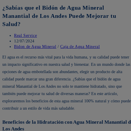
¿Sabías que el Bidón de Agua Mineral
Manantial de Los Andes Puede Mejorar tu
Salud?
Autor
Real Service
de
Publicación
12/07/2024
la
de
Categoría
Bidon de Agua Mineral
/
Caja de Agua Mineral
entrada:
la
de
El agua es el recurso más vital para la vida humana, y su calidad puede tener
entrada:
la
entrada:
un impacto significativo en nuestra salud y bienestar. En un mundo donde las
opciones de agua embotellada son abundantes, elegir un producto de alta
calidad puede marcar una gran diferencia. ¿Sabías que el bidón de agua
mineral Manantial de Los Andes no solo te mantiene hidratado, sino que
también puede mejorar tu salud de diversas maneras? En este artículo,
exploraremos los beneficios de esta agua mineral 100% natural y cómo puede
contribuir a un estilo de vida más saludable.
Beneficios de la Hidratación con Agua Mineral Manantial d
Los Andes