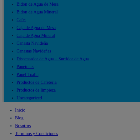
Bidon de Agua de Mesa
Bidon de Agua Mineral
Cafes
Caja de Agua de Mesa
Caja de Agua Mineral
Canasta Navideña
Canastas Navideñas
Dispensador de Agua – Surtidor de Agua
Panetones
Papel Toalla
Productos de Cafeteria
Productos de limpieza
Uncategorized
Inicio
Blog
Nosotros
Terminos y Condiciones