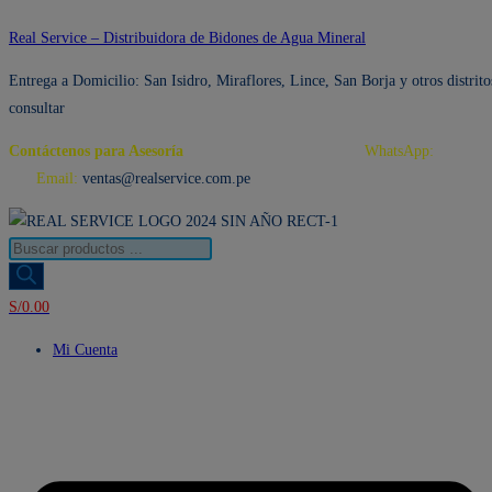
Ir
Real Service – Distribuidora de Bidones de Agua Mineral
al
Entrega a Domicilio: San Isidro, Miraflores, Lince, San Borja y otros distrito
contenido
consultar
Contáctenos para Asesoría
Telf.: 222 3734 / 222 3735
WhatsApp:
995 959
594
Email:
ventas@realservice.com.pe
Búsqueda
de
productos
S/
0.00
Mi Cuenta