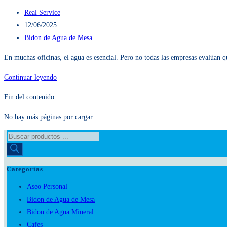
Autor
Real Service
de
Publicación
12/06/2025
la
de
Categoría
Bidon de Agua de Mesa
entrada:
la
de
En muchas oficinas, el agua es esencial. Pero no todas las empresas evalúan q
entrada:
la
entrada:
¿Por
Continuar leyendo
qué
Fin del contenido
es
mejor
No hay más páginas por cargar
comprar
Búsqueda
bidon
de
de
productos
agua
Categorías
en
Aseo Personal
envase
Bidon de Agua de Mesa
policarbonato
Bidon de Agua Mineral
retornable
Cafes