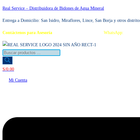
Ir
Real Service – Distribuidora de Bidones de Agua Mineral
al
Entrega a Domicilio: San Isidro, Miraflores, Lince, San Borja y otros distrito
contenido
Contáctenos para Asesoría
Telf.: 222 3734 / 222 3735
WhatsApp:
995 959
Búsqueda
de
productos
S/
0.00
Mi Cuenta
Menú