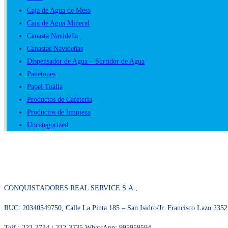
para
Caja de Agua de Mesa
tu
Caja de Agua Mineral
empresa?
Canasta Navideña
Canastas Navideñas
Dispensador de Agua – Surtidor de Agua
Panetones
Papel Toalla
Productos de Cafeteria
Productos de limpieza
Uncategorized
CONQUISTADORES REAL SERVICE S.A.,
RUC: 20340549750, Calle La Pinta 185 – San Isidro/Jr. Francisco Lazo 2352
Telf.: 222-3734 / 222-3735 WhatsApp: 995959594