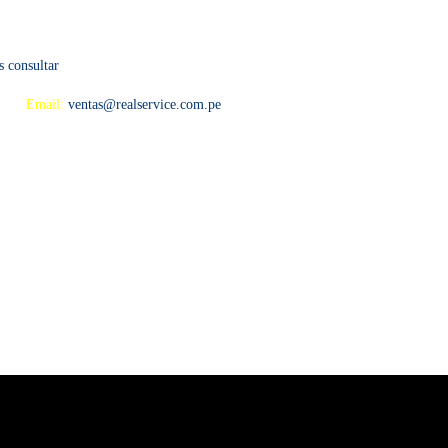
s consultar
 594
Email:
ventas@realservice.com.pe