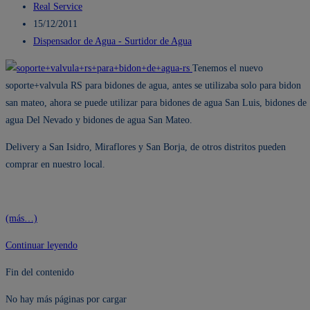
Autor
Real Service
de
Publicación
15/12/2011
la
de
Categoría
Dispensador de Agua - Surtidor de Agua
entrada:
la
de
Tenemos el nuevo
entrada:
la
soporte+valvula RS para bidones de agua, antes se utilizaba solo para bidon
entrada:
san mateo, ahora se puede utilizar para bidones de agua San Luis, bidones de
agua Del Nevado y bidones de agua San Mateo.
Delivery a San Isidro, Miraflores y San Borja, de otros distritos pueden
comprar en nuestro local.
(más…)
Soporte
Continuar leyendo
+
Fin del contenido
Valvula
para
No hay más páginas por cargar