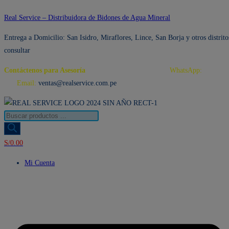
Ir
Real Service – Distribuidora de Bidones de Agua Mineral
al
Entrega a Domicilio: San Isidro, Miraflores, Lince, San Borja y otros distrito
contenido
consultar
Contáctenos para Asesoría
Telf.: 222 3734 / 222 3735
WhatsApp:
995 959
594
Email:
ventas@realservice.com.pe
Búsqueda
de
productos
S/
0.00
Mi Cuenta