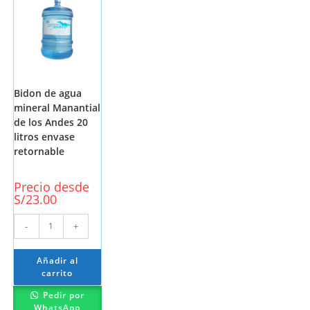
Bidon de agua
mineral Manantial
de los Andes 20
litros envase
retornable
Precio desde
S/
23.00
-
+
Añadir al
carrito
Pedir por
WhatsApp