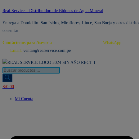
Ir
Real Service – Distribuidora de Bidones de Agua Mineral
al
Entrega a Domicilio: San Isidro, Miraflores, Lince, San Borja y otros distrito
contenido
consultar
Contáctenos para Asesoría
Telf.: 222 3734 / 222 3735
WhatsApp:
995 959
594
Email:
ventas@realservice.com.pe
Búsqueda
de
productos
S/
0.00
Mi Cuenta