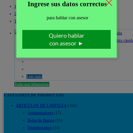
100
200
Todo
Vista rápida
Vista rápid
BOLSA BASURA VIRUTEX 50 LT X 10 UND
Leer más
Pedir por WhatsApp
CATEGORIA DE PRODUCTOS
ARTICULOS DE LIMPIEZA
(166)
Ambientadores
(17)
Bolsa de Basura
(11)
Desinfectantes
(14)