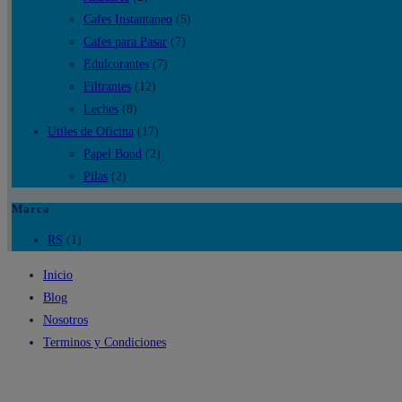
Cafes Instantaneo
(5)
Cafes para Pasar
(7)
Edulcorantes
(7)
Filtrantes
(12)
Leches
(8)
Utiles de Oficina
(17)
Papel Bond
(2)
Pilas
(2)
Marca
RS
(1)
Inicio
Blog
Nosotros
Terminos y Condiciones