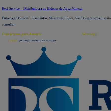
Ir
Real Service – Distribuidora de Bidones de Agua Mineral
al
Entrega a Domicilio: San Isidro, Miraflores, Lince, San Borja y otros distrito
contenido
consultar
Contáctenos para Asesoría
Telf.: 222 3734 / 222 3735
WhatsApp:
995 959
594
Email:
ventas@realservice.com.pe