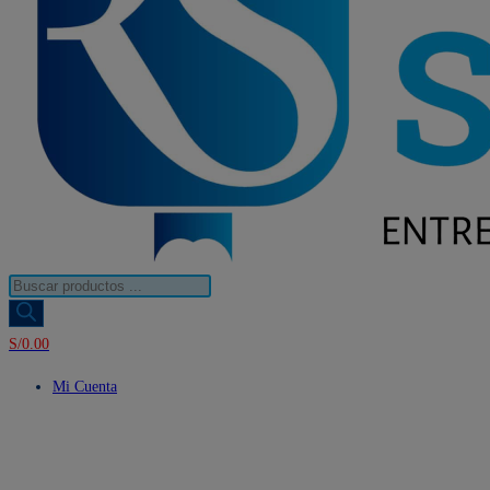
Búsqueda
de
productos
S/
0.00
Mi Cuenta