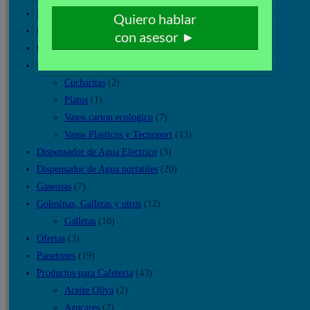
Botellas de Agua
(7)
Cajas de Agua
(10)
Canastas Navideñas
(18)
Descartables
(26)
Cucharitas
(2)
Platos
(1)
Vasos carton ecologico
(7)
Vasos Plasticos y Tecnoport
(13)
Dispensador de Agua Electrico
(3)
Dispensador de Agua portatiles
(20)
Gaseosas
(7)
Golosinas, Galletas y otros
(12)
Galletas
(10)
Ofertas
(3)
Panetones
(19)
Productos para Cafeteria
(43)
Aceite Oliva
(2)
Azucares
(2)