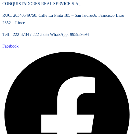
CONQUISTADORES REAL SERVICE S.A.,
RUC: 20340549750, Calle La Pinta 185 – San Isidro/Jr. Francisco Lazo
2352 – Lince
Telf.: 222-3734 / 222-3735 WhatsApp: 995959594
Facebook