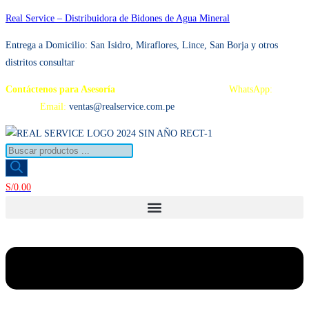
Ir
Real Service – Distribuidora de Bidones de Agua Mineral
al
Entrega a Domicilio: San Isidro, Miraflores, Lince, San Borja y otros
contenido
distritos consultar
Contáctenos para Asesoría
Telf.: 222 3734 / 222 3735
WhatsApp:
995
959 594
Email:
ventas@realservice.com.pe
Búsqueda
de
productos
S/
0.00
Menú