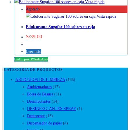
Vista rápida
Agotado
Vista rápida
Edulcorante Sugafor 100 sobres en caja
S/
39.00
Leer más
Pedir por WhatsApp
CATEGORIA DE PRODUCTOS
ARTICULOS DE LIMPIEZA
(166)
Ambientadores
(17)
Bolsa de Basura
(11)
Desinfectantes
(14)
DESINFECTANTES SPRAY
(1)
Detergente
(13)
Dispensador de papel
(4)