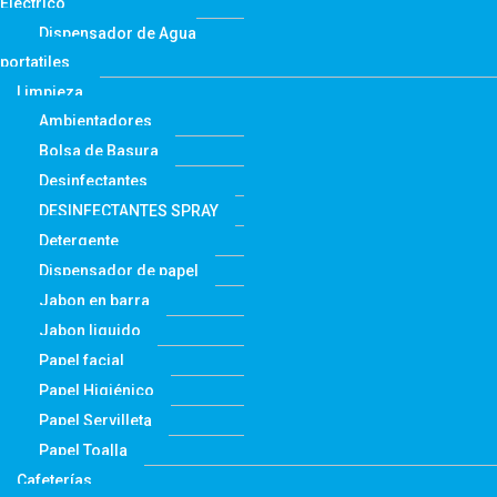
Electrico
Dispensador de Agua
portatiles
Limpieza
Ambientadores
Bolsa de Basura
Desinfectantes
DESINFECTANTES SPRAY
Detergente
Dispensador de papel
Jabon en barra
Jabon liquido
Papel facial
Papel Higiénico
Papel Servilleta
Papel Toalla
Cafeterías