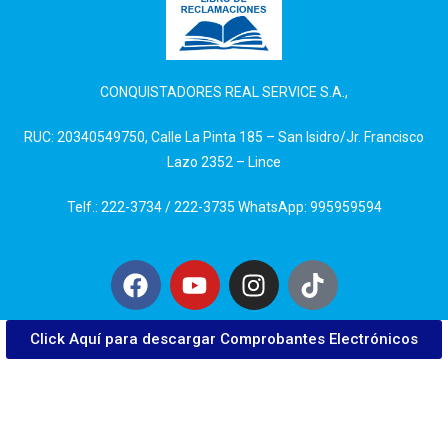
CONQUISTADORES REAL SERVICE S.A.,
RUC: 20340549750, Calle La Pinta 185 – San Isidro/Jr. Francisco
Lazo 2352 – Lince
Telf.: 222-3734 / 222-3735 WhatsApp: 995959594
Click Aquí para descargar Comprobantes Electrónicos