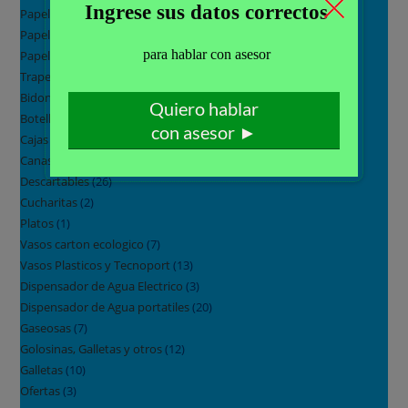
Papel Higiénico
(11)
Papel Servilleta
(9)
Papel Toalla
(25)
Trapeadores
(7)
Bidones de Agua
(17)
Botellas de Agua
(7)
Cajas de Agua
(10)
Canastas Navideñas
(18)
Descartables
(26)
Cucharitas
(2)
Platos
(1)
Vasos carton ecologico
(7)
Vasos Plasticos y Tecnoport
(13)
Dispensador de Agua Electrico
(3)
Dispensador de Agua portatiles
(20)
Gaseosas
(7)
Golosinas, Galletas y otros
(12)
Galletas
(10)
Ofertas
(3)