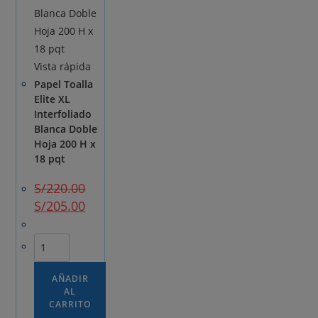
Vista rápida
Papel Toalla
Elite XL
Interfoliado
Blanca Doble
Hoja 200 H x
18 pqt
S/
220.00
El
El
S/
205.00
precio
precio
original
actual
era:
es:
S/220.00.
Papel
S/205.00.
Toalla
Elite
AÑADIR
AL
XL
CARRITO
Interfoliado