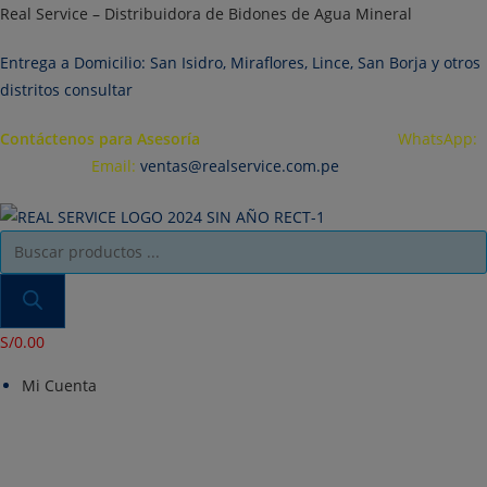
Ir
Real Service – Distribuidora de Bidones de Agua Mineral
al
Entrega a Domicilio: San Isidro, Miraflores, Lince, San Borja y otros
contenido
distritos consultar
Contáctenos para Asesoría
Telf.: 222 3734 / 222 3735
WhatsApp:
995 959 594
Email:
ventas@realservice.com.pe
Búsqueda
de
productos
S/
0.00
Mi Cuenta