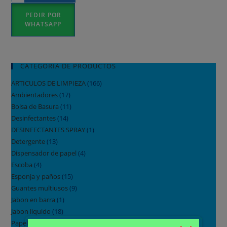
Blanca
PEDIR POR
Doble
WHATSAPP
Hoja
200
H
CATEGORIA DE PRODUCTOS
x
ARTICULOS DE LIMPIEZA
(166)
18
Ambientadores
(17)
pqt
Bolsa de Basura
(11)
cantidad
Desinfectantes
(14)
DESINFECTANTES SPRAY
(1)
Detergente
(13)
Dispensador de papel
(4)
Escoba
(4)
Esponja y paños
(15)
Guantes multiusos
(9)
Jabon en barra
(1)
Jabon liquido
(18)
Papel facial
(1)