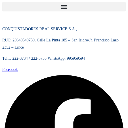
Pilas
(2)
CONQUISTADORES REAL SERVICE S.A.,
RUC: 20340549750, Calle La Pinta 185 – San Isidro/Jr. Francisco Lazo 2352
– Lince
Telf.: 222-3734 / 222-3735 WhatsApp: 995959594
Facebook