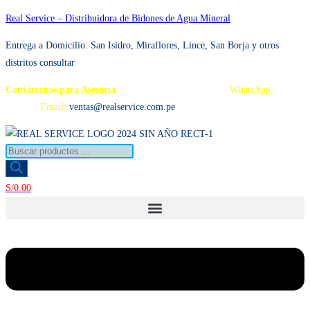
Ir
Real Service – Distribuidora de Bidones de Agua Mineral
al
Entrega a Domicilio: San Isidro, Miraflores, Lince, San Borja y otros distrito
contenido
consultar
Contáctenos para Asesoría
Telf.: 222 3734 / 222 3735
WhatsApp:
995 959
594
Email:
ventas@realservice.com.pe
Búsqueda
de
productos
S/
0.00
Menú