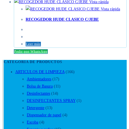
Vista rápida
Vista rápida
RECOGEDOR HUDE CLASICO C/JEBE
Leer más
Pedir por WhatsApp
CATEGORIA DE PRODUCTOS
ARTICULOS DE LIMPIEZA
(166)
Ambientadores
(17)
Bolsa de Basura
(11)
Desinfectantes
(14)
DESINFECTANTES SPRAY
(1)
Detergente
(13)
Dispensador de papel
(4)